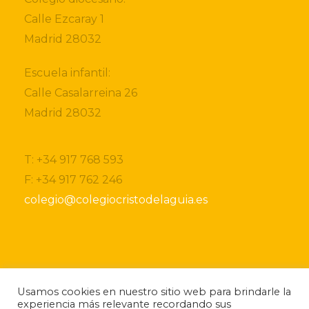
Calle Ezcaray 1
Madrid 28032
Escuela infantil:
Calle Casalarreina 26
Madrid 28032
T: +34 917 768 593
F: +34 917 762 246
colegio@colegiocristodelaguia.es
Si desea obtener más información sobre nuestro
Usamos cookies en nuestro sitio web para brindarle la
centro, por favor, no dude ponerse en contacto
experiencia más relevante recordando sus
con nosotros.