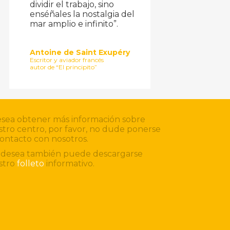
dividir el trabajo, sino
enséñales la nostalgia del
mar amplio e infinito”.
Antoine de Saint Exupéry
Escritor y aviador francés
autor de “El principito”
esea obtener más información sobre
tro centro, por favor, no dude ponerse
ontacto con nosotros.
o desea también puede descargarse
stro
folleto
informativo.