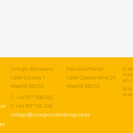
Colegio diocesano:
Escuela infantil:
Si d
nues
Calle Ezcaray 1
Calle Casalarreina 26
en c
Madrid 28032
Madrid 28032
Si l
nue
T: +34 917 768 593
güe
F: +34 917 762 246
colegio@colegiocristodelaguia.es
ies