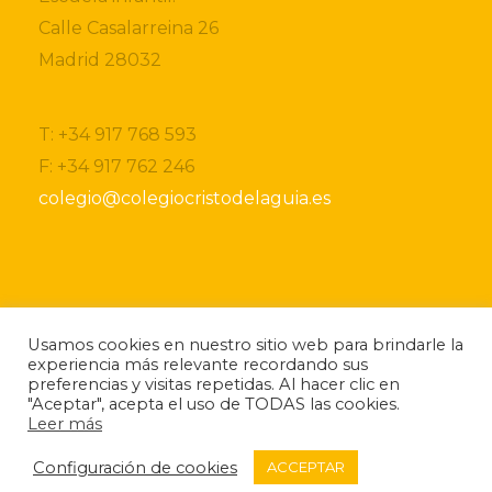
Calle Casalarreina 26
Madrid 28032
T: +34 917 768 593
F: +34 917 762 246
colegio@colegiocristodelaguia.es
Si desea obtener más información sobre nuestro
Usamos cookies en nuestro sitio web para brindarle la
centro, por favor, no dude ponerse en contacto
experiencia más relevante recordando sus
con nosotros.
preferencias y visitas repetidas. Al hacer clic en
Si lo desea también puede descargarse nuestro
"Aceptar", acepta el uso de TODAS las cookies.
folleto
informativo.
Leer más
Configuración de cookies
ACCEPTAR