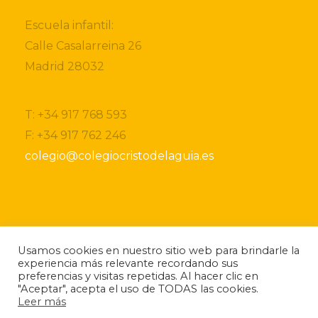
Escuela infantil:
Calle Casalarreina 26
Madrid 28032
T: +34 917 768 593
F: +34 917 762 246
colegio@colegiocristodelaguia.es
Si desea obtener más información sobre nuestro
Usamos cookies en nuestro sitio web para brindarle la
centro, por favor, no dude ponerse en contacto
experiencia más relevante recordando sus
con nosotros.
preferencias y visitas repetidas. Al hacer clic en
Si lo desea también puede descargarse nuestro
"Aceptar", acepta el uso de TODAS las cookies.
folleto
informativo.
Leer más