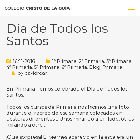
Día de Todos los
Santos
16/11/2016
1º Primaria
,
2º Primaria
,
3º Primaria
,
4º Primaria
,
5º Primaria
,
6º Primaria
,
Blog
,
Primaria
by
davidrear
En Primaria hemos celebrado el Día de Todos los
Santos.
Todos los cursos de Primaria nos hicimos una foto
durante el recreo de esa semana colocados en
posturas diferentes… Unos mirando a un lado, otros
mirando a otro…
¡Qué sorpresa! El viernes apareció en la escalera un