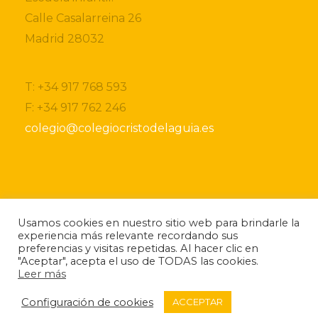
Calle Casalarreina 26
Madrid 28032
T: +34 917 768 593
F: +34 917 762 246
colegio@colegiocristodelaguia.es
Si desea obtener más información sobre nuestro
Usamos cookies en nuestro sitio web para brindarle la
centro, por favor, no dude ponerse en contacto
experiencia más relevante recordando sus
con nosotros.
preferencias y visitas repetidas. Al hacer clic en
Si lo desea también puede descargarse nuestro
"Aceptar", acepta el uso de TODAS las cookies.
folleto
informativo.
Leer más
Configuración de cookies
ACCEPTAR