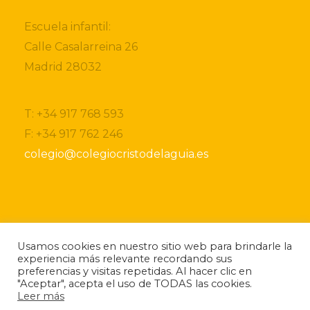
Escuela infantil:
Calle Casalarreina 26
Madrid 28032
T: +34 917 768 593
F: +34 917 762 246
colegio@colegiocristodelaguia.es
Si desea obtener más información sobre nuestro
Usamos cookies en nuestro sitio web para brindarle la
centro, por favor, no dude ponerse en contacto
experiencia más relevante recordando sus
con nosotros.
preferencias y visitas repetidas. Al hacer clic en
Si lo desea también puede descargarse nuestro
"Aceptar", acepta el uso de TODAS las cookies.
folleto
informativo.
Leer más