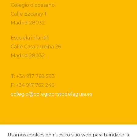
Colegio diocesano:
Calle Ezcaray 1
Madrid 28032
Escuela infantil:
Calle Casalarreina 26
Madrid 28032
T: +34 917 768 593
F: +34 917 762 246
colegio@colegiocristodelaguia.es
Si desea obtener más información sobre nuestro
Usamos cookies en nuestro sitio web para brindarle la
centro, por favor, no dude ponerse en contacto