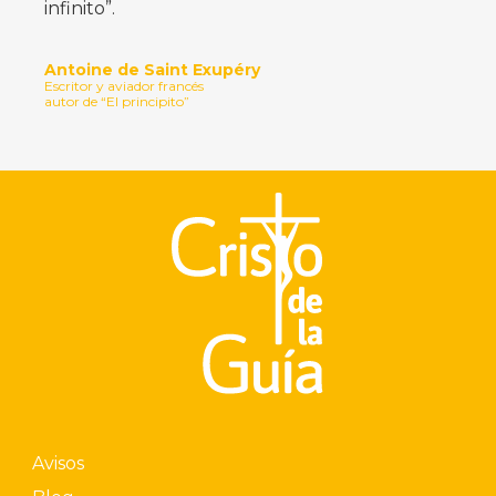
infinito”.
Antoine de Saint Exupéry
Escritor y aviador francés
autor de “El principito”
Avisos