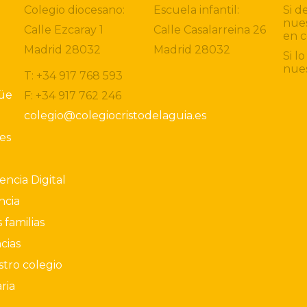
Colegio diocesano:
Escuela infantil:
Si d
nues
Calle Ezcaray 1
Calle Casalarreina 26
en c
Madrid 28032
Madrid 28032
Si l
nue
T: +34 917 768 593
güe
F: +34 917 762 246
colegio@colegiocristodelaguia.es
ies
ncia Digital
ncia
 familias
cias
stro colegio
ria