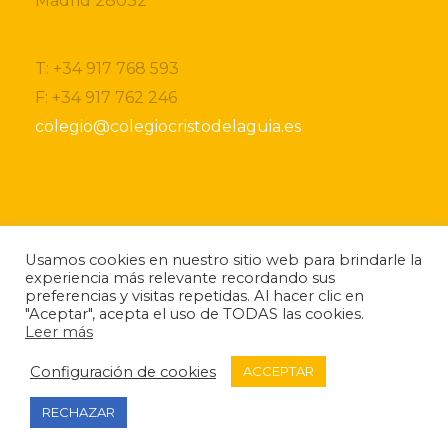
Madrid 28032
T: +34 917 768 593
F: +34 917 762 246
colegio@colegiocristodelaguia.es
Si desea obtener más información sobre nuestro
Usamos cookies en nuestro sitio web para brindarle la
centro, por favor, no dude ponerse en contacto
experiencia más relevante recordando sus
con nosotros.
preferencias y visitas repetidas. Al hacer clic en
Si lo desea también puede descargarse nuestro
"Aceptar", acepta el uso de TODAS las cookies.
folleto
informativo.
Leer más
Configuración de cookies
ACCEPTAR
RECHAZAR