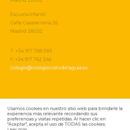
Madrid 28032
Escuela infantil:
Calle Casalarreina 26
Madrid 28032
T: +34 917 768 593
F: +34 917 762 246
colegio@colegiocristodelaguia.es
Si desea obtener más información sobre nuestro
centro, por favor, no dude ponerse en contacto
Usamos cookies en nuestro sitio web para brindarle la
con nosotros.
experiencia más relevante recordando sus
preferencias y visitas repetidas. Al hacer clic en
Si lo desea también puede descargarse nuestro
"Aceptar", acepta el uso de TODAS las cookies.
folleto
informativo.
Leer más