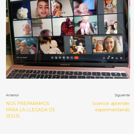
Anterior
Siguiente
NOS PREPARAMOS
Science: aprender
PARA LA LLEGADA DE
experimentando
JESÚS