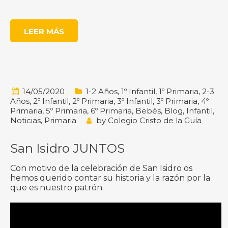
LEER MÁS
14/05/2020
1-2 Años
,
1º Infantil
,
1º Primaria
,
2-3
Años
,
2º Infantil
,
2º Primaria
,
3º Infantil
,
3º Primaria
,
4º
Primaria
,
5º Primaria
,
6º Primaria
,
Bebés
,
Blog
,
Infantil
,
Noticias
,
Primaria
by
Colegio Cristo de la Guía
San Isidro JUNTOS
Con motivo de la celebración de San Isidro os
hemos querido contar su historia y la razón por la
que es nuestro patrón.