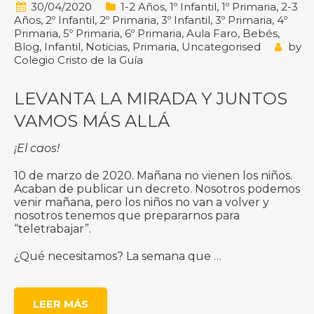
30/04/2020
1-2 Años
,
1º Infantil
,
1º Primaria
,
2-3
Años
,
2º Infantil
,
2º Primaria
,
3º Infantil
,
3º Primaria
,
4º
Primaria
,
5º Primaria
,
6º Primaria
,
Aula Faro
,
Bebés
,
Blog
,
Infantil
,
Noticias
,
Primaria
,
Uncategorised
by
Colegio Cristo de la Guía
LEVANTA LA MIRADA Y JUNTOS
VAMOS MÁS ALLÁ
¡El caos!
10 de marzo de 2020. Mañana no vienen los niños.
Acaban de publicar un decreto. Nosotros podemos
venir mañana, pero los niños no van a volver y
nosotros tenemos que prepararnos para
“teletrabajar”.
¿Qué necesitamos? La semana que …
LEER MÁS