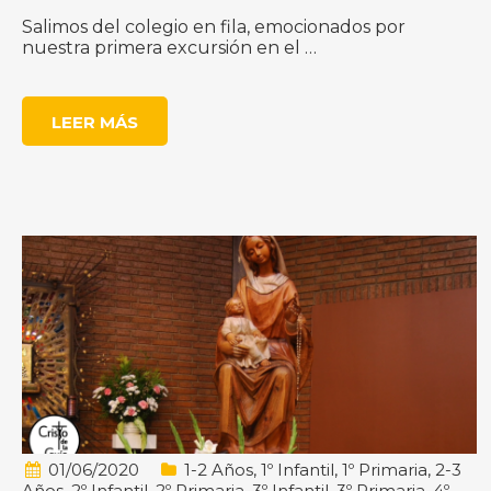
Salimos del colegio en fila, emocionados por
nuestra primera excursión en el …
LEER MÁS
01/06/2020
1-2 Años
,
1º Infantil
,
1º Primaria
,
2-3
Años
,
2º Infantil
,
2º Primaria
,
3º Infantil
,
3º Primaria
,
4º