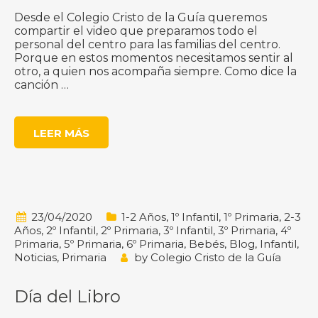
Desde el Colegio Cristo de la Guía queremos
compartir el video que preparamos todo el
personal del centro para las familias del centro.
Porque en estos momentos necesitamos sentir al
otro, a quien nos acompaña siempre. Como dice la
canción …
LEER MÁS
23/04/2020
1-2 Años
,
1º Infantil
,
1º Primaria
,
2-3
Años
,
2º Infantil
,
2º Primaria
,
3º Infantil
,
3º Primaria
,
4º
Primaria
,
5º Primaria
,
6º Primaria
,
Bebés
,
Blog
,
Infantil
,
Noticias
,
Primaria
by
Colegio Cristo de la Guía
Día del Libro