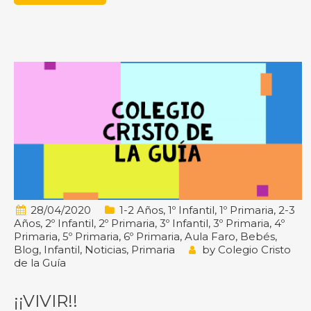
28/04/2020
1-2 Años
,
1º Infantil
,
1º Primaria
,
2-3
Años
,
2º Infantil
,
2º Primaria
,
3º Infantil
,
3º Primaria
,
4º
Primaria
,
5º Primaria
,
6º Primaria
,
Aula Faro
,
Bebés
,
Blog
,
Infantil
,
Noticias
,
Primaria
by
Colegio Cristo
de la Guía
¡¡VIVIR!!