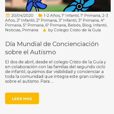
20/04/2020
1-2 Años
,
1º Infantil
,
1º Primaria
,
2-3
Años
,
2º Infantil
,
2º Primaria
,
3º Infantil
,
3º Primaria
,
4º
Primaria
,
5º Primaria
,
6º Primaria
,
Bebés
,
Blog
,
Infantil
,
Noticias
,
Primaria
by
Colegio Cristo de la Guía
Día Mundial de Concienciación
sobre el Autismo
El dos de abril, desde el colegio Cristo de la Guía y
en colaboración con las familias del segundo ciclo
de infantil, quisimos dar visibilidad y concienciar a
toda la comunidad que integra este gran colegio
sobre el autismo. Para …
LEER MÁS